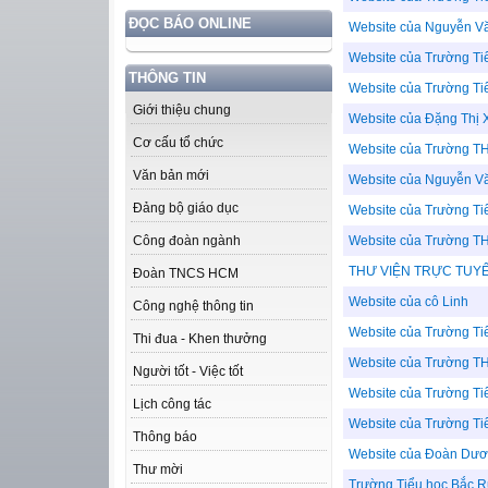
ĐỌC BÁO ONLINE
Website của Nguyễn V
Website của Trường Ti
THÔNG TIN
Website của Trường Ti
Giới thiệu chung
Website của Đặng Thị 
Cơ cấu tổ chức
Website của Trường T
Văn bản mới
Website của Nguyễn V
Đảng bộ giáo dục
Website của Trường Ti
Website của Trường T
Công đoàn ngành
THƯ VIỆN TRỰC TUY
Đoàn TNCS HCM
Website của cô Linh
Công nghệ thông tin
Website của Trường Ti
Thi đua - Khen thưởng
Website của Trường T
Người tốt - Việc tốt
Website của Trường Ti
Lịch công tác
Website của Trường Ti
Thông báo
Website của Đoàn Dư
Thư mời
Trường Tiểu học Bắc 