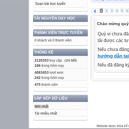
Soạn bài trực tuyến
1
2
3
4
5
6
TÀI NGUYÊN DẠY HỌC
Chào mừng quý 
THÀNH VIÊN TRỰC TUYẾN
Quý vị chưa đă
tải được các tư
0 khách và 0 thành viên
Nếu chưa đăng
THỐNG KÊ
hướng dẫn tại
2120353
truy cập (
chi tiết
)
Nếu đã đăng ký 
166
trong hôm nay
4083453
lượt xem
242
trong hôm nay
475
thành viên
SẮP XẾP DỮ LIỆU
Mới nhất
Tải nhiều nhất
Website được thừa kế 