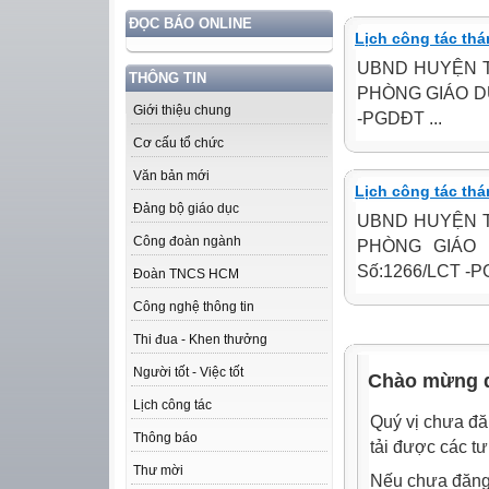
ĐỌC BÁO ONLINE
Lịch công tác thá
UBND HUYỆN T
THÔNG TIN
PHÒNG GIÁO DỤC
Giới thiệu chung
-PGDĐT ...
Cơ cấu tổ chức
Văn bản mới
Lịch công tác thá
Đảng bộ giáo dục
UBND HUYỆN T
Công đoàn ngành
PHÒNG GIÁO 
Số:1266/LCT -PG
Đoàn TNCS HCM
Công nghệ thông tin
Thi đua - Khen thưởng
Người tốt - Việc tốt
Chào mừng q
Lịch công tác
Quý vị chưa đă
Thông báo
tải được các tư
Thư mời
Nếu chưa đăng