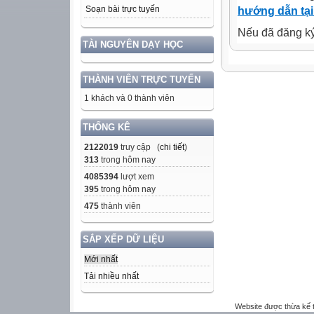
Soạn bài trực tuyến
hướng dẫn tại
Nếu đã đăng ký 
TÀI NGUYÊN DẠY HỌC
THÀNH VIÊN TRỰC TUYẾN
1 khách và 0 thành viên
THỐNG KÊ
2122019
truy cập (
chi tiết
)
313
trong hôm nay
4085394
lượt xem
395
trong hôm nay
475
thành viên
SẮP XẾP DỮ LIỆU
Mới nhất
Tải nhiều nhất
Website được thừa kế 