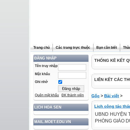
Trang chủ
Các trang trực thuộc
Bạn cần biết
Thà
ĐĂNG NHẬP
THỐNG KÊ KẾT Q
Tên truy nhập
Mật khẩu
LIÊN KẾT CÁC TH
Ghi nhớ
Quên mật khẩu
ĐK thành viên
Gốc
>
Bài viết
>
Lịch công tác thá
LỊCH HOA SEN
UBND HUYỆN T
PHÒNG GIÁO DỤC
MAIL.MOET.EDU.VN