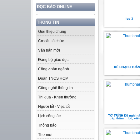
ĐỌC BÁO ONLINE
lop 3
THÔNG TIN
Giới thiệu chung
Cơ cấu tổ chức
Văn bản mới
Đảng bộ giáo dục
KẾ HOẠCH TUẦN
Công đoàn ngành
Đoàn TNCS HCM
Công nghệ thông tin
Thi đua - Khen thưởng
Người tốt - Việc tốt
TỜ TRÌNH Đề nghị n
Lịch công tác
cấp thâm ... bộ, vi
Thông báo
Thư mời