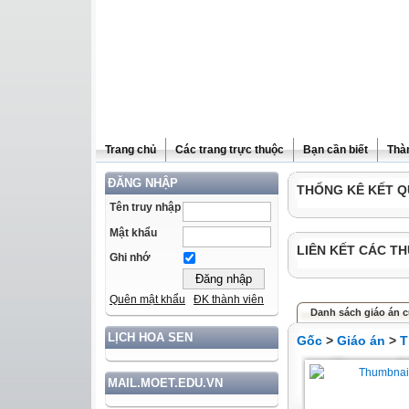
Trang chủ
Các trang trực thuộc
Bạn cần biết
Thà
ĐĂNG NHẬP
THỐNG KÊ KẾT Q
Tên truy nhập
Mật khẩu
LIÊN KẾT CÁC TH
Ghi nhớ
Quên mật khẩu
ĐK thành viên
Danh sách giáo án c
LỊCH HOA SEN
Gốc
>
Giáo án
>
T
MAIL.MOET.EDU.VN