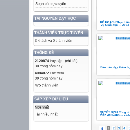
Soạn bài trực tuyến
TÀI NGUYÊN DẠY HỌC
KẾ HOẠCH Thực hiệ
vụ Giáo dục ... 2023
THÀNH VIÊN TRỰC TUYẾN
3 khách và 0 thành viên
THỐNG KÊ
2120874
truy cập (
chi tiết
)
30
trong hôm nay
Báo cáo dạy thêm h
4084072
lượt xem
30
trong hôm nay
475
thành viên
SẮP XẾP DỮ LIỆU
Mới nhất
QUYẾT ĐỊNH Công nh
Tải nhiều nhất
viên đạt Danh ... 202
1
2
3
4