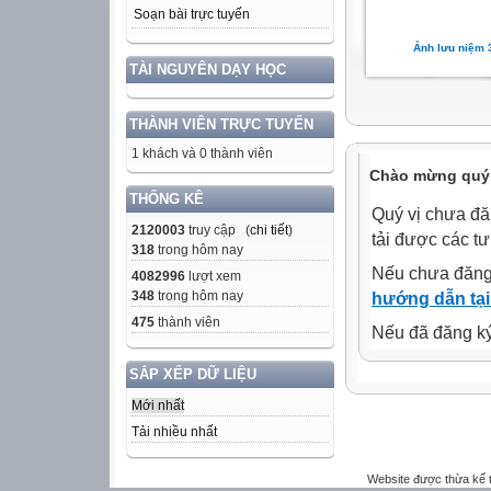
Soạn bài trực tuyến
Ảnh lưu niệm 
TÀI NGUYÊN DẠY HỌC
THÀNH VIÊN TRỰC TUYẾN
1 khách và 0 thành viên
Chào mừng quý 
THỐNG KÊ
Quý vị chưa đă
2120003
truy cập (
chi tiết
)
tải được các tư
318
trong hôm nay
Nếu chưa đăng
4082996
lượt xem
348
trong hôm nay
hướng dẫn tại
475
thành viên
Nếu đã đăng ký 
SẮP XẾP DỮ LIỆU
Mới nhất
Tải nhiều nhất
Website được thừa kế 