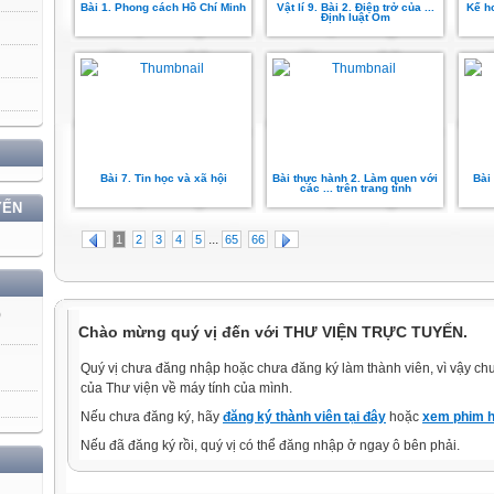
Bài 1. Phong cách Hồ Chí Minh
Vật lí 9. Bài 2. Điện trở của ...
Kế h
Định luật Ôm
Bài 7. Tin học và xã hội
Bài thực hành 2. Làm quen với
Bài
các ... trên trang tính
YẾN
...
1
2
3
4
5
65
66
)
Chào mừng quý vị đến với THƯ VIỆN TRỰC TUYẾN.
Quý vị chưa đăng nhập hoặc chưa đăng ký làm thành viên, vì vậy chưa
của Thư viện về máy tính của mình.
Nếu chưa đăng ký, hãy
đăng ký thành viên tại đây
hoặc
xem phim h
Nếu đã đăng ký rồi, quý vị có thể đăng nhập ở ngay ô bên phải.