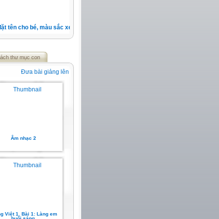
 tên cho bé, màu sắc xe, nốt ruồi, xem tuổi.v.v.v )
ách thư mục con
Đưa bài giảng lên
Âm nhạc 2
g Việt 1. Bài 1: Làng em
buổi sáng.