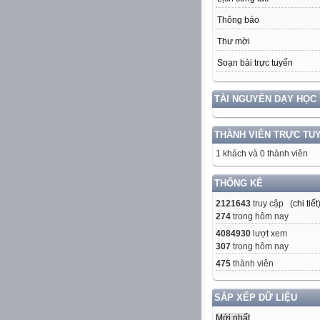
Thông báo
Thư mời
Soạn bài trực tuyến
TÀI NGUYÊN DẠY HỌC
THÀNH VIÊN TRỰC TU
1 khách và 0 thành viên
THỐNG KÊ
2121643
truy cập (
chi tiết
274
trong hôm nay
4084930
lượt xem
307
trong hôm nay
475
thành viên
SẮP XẾP DỮ LIỆU
Mới nhất