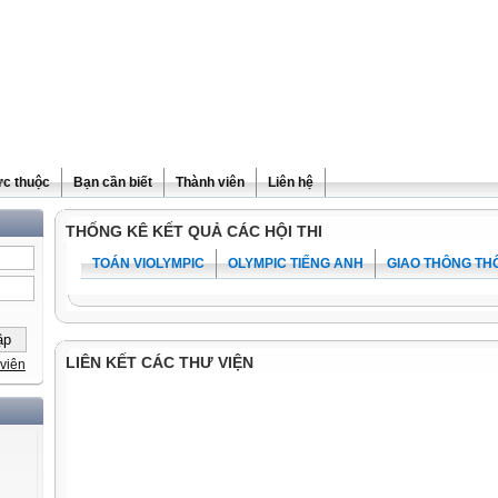
ực thuộc
Bạn cần biết
Thành viên
Liên hệ
THỐNG KÊ KẾT QUẢ CÁC HỘI THI
TOÁN VIOLYMPIC
OLYMPIC TIẾNG ANH
GIAO THÔNG TH
LIÊN KẾT CÁC THƯ VIỆN
viên