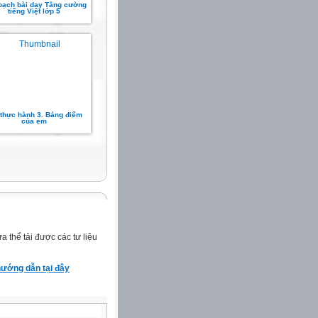
oạch bài dạy Tăng cường
tiếng Việt lớp 5
 thực hành 3. Bảng điểm
của em
 thể tải được các tư liệu
ướng dẫn tại đây