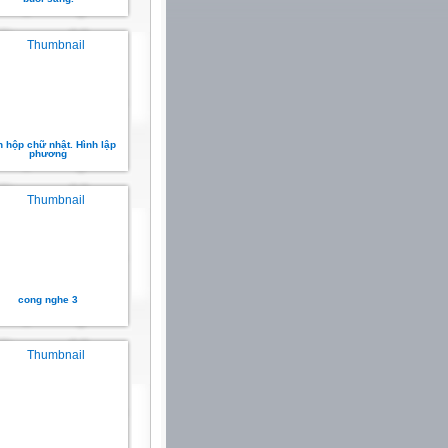
h hộp chữ nhật. Hình lập
phương
cong nghe 3