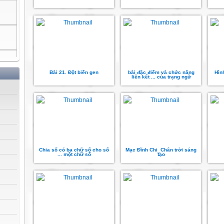
Bài 21. Đột biến gen
bài đặc điểm và chức năng
Hìn
liên kết ... của trạng ngữ
Chia số có ba chữ số cho số
Mạc Đĩnh Chi_Chân trời sáng
... một chữ số
tạo