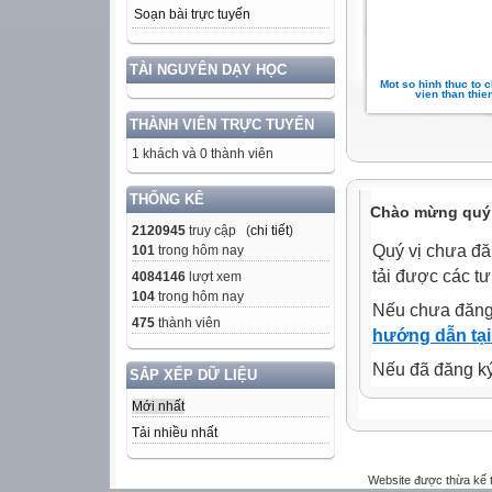
Soạn bài trực tuyến
TÀI NGUYÊN DẠY HỌC
Mot so hinh thuc to 
vien than thie
THÀNH VIÊN TRỰC TUYẾN
1 khách và 0 thành viên
THỐNG KÊ
Chào mừng quý 
2120945
truy cập (
chi tiết
)
Quý vị chưa đă
101
trong hôm nay
tải được các tư
4084146
lượt xem
104
trong hôm nay
Nếu chưa đăng
475
thành viên
hướng dẫn tại
Nếu đã đăng ký 
SẮP XẾP DỮ LIỆU
Mới nhất
Tải nhiều nhất
Website được thừa kế 