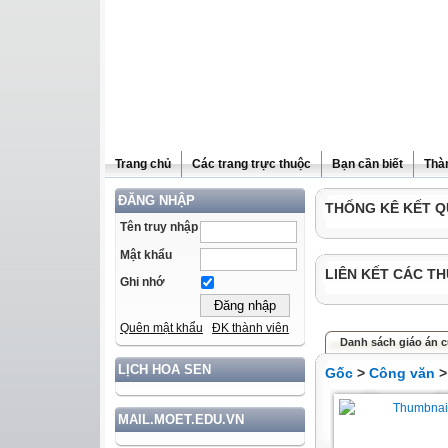
Trang chủ
Các trang trực thuộc
Bạn cần biết
Thà
ĐĂNG NHẬP
THỐNG KÊ KẾT Q
Tên truy nhập
Mật khẩu
LIÊN KẾT CÁC TH
Ghi nhớ
Quên mật khẩu
ĐK thành viên
Danh sách giáo án 
LỊCH HOA SEN
Gốc
>
Công văn
MAIL.MOET.EDU.VN