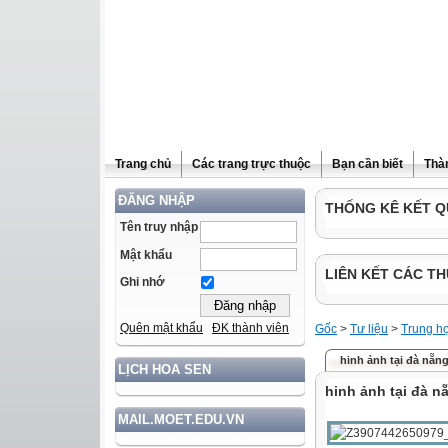
Trang chủ
Các trang trực thuộc
Bạn cần biết
Thà
ĐĂNG NHẬP
THỐNG KÊ KẾT Q
Tên truy nhập
Mật khẩu
LIÊN KẾT CÁC TH
Ghi nhớ
Quên mật khẩu
ĐK thành viên
Gốc
>
Tư liệu
>
Trung h
hinh ảnh tại đà nẵn
LỊCH HOA SEN
hinh ảnh tại đà n
MAIL.MOET.EDU.VN