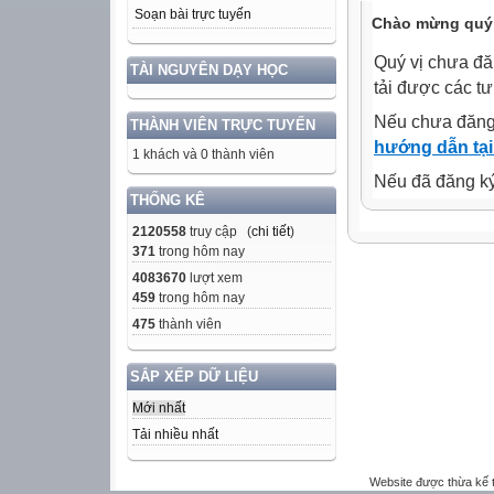
Soạn bài trực tuyến
Chào mừng quý 
Quý vị chưa đă
TÀI NGUYÊN DẠY HỌC
tải được các tư
Nếu chưa đăng
THÀNH VIÊN TRỰC TUYẾN
hướng dẫn tại
1 khách và 0 thành viên
Nếu đã đăng ký 
THỐNG KÊ
2120558
truy cập (
chi tiết
)
371
trong hôm nay
4083670
lượt xem
459
trong hôm nay
475
thành viên
SẮP XẾP DỮ LIỆU
Mới nhất
Tải nhiều nhất
Website được thừa kế 