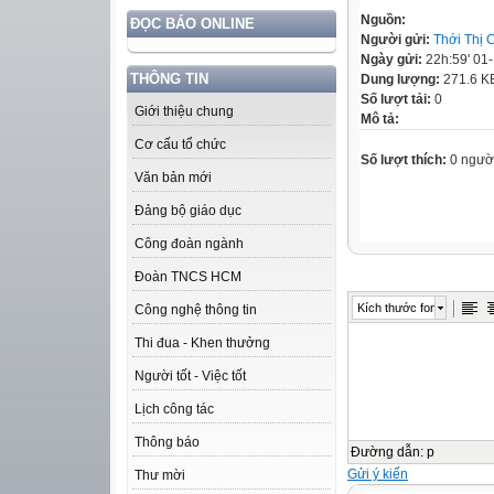
Nguồn:
ĐỌC BÁO ONLINE
Người gửi:
Thới Thị
Ngày gửi:
22h:59' 01
THÔNG TIN
Dung lượng:
271.6 K
Số lượt tải:
0
Giới thiệu chung
Mô tả:
Cơ cấu tổ chức
Số lượt thích:
0 ngườ
Văn bản mới
Đảng bộ giáo dục
Công đoàn ngành
Đoàn TNCS HCM
Kích thước font
Công nghệ thông tin
Thi đua - Khen thưởng
Người tốt - Việc tốt
Lịch công tác
Thông báo
Đường dẫn
:
p
Gửi ý kiến
Thư mời