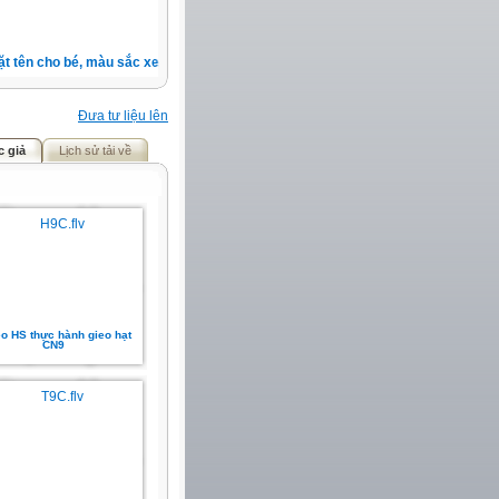
 tên cho bé, màu sắc xe, nốt ruồi, xem tuổi.v.v.v )
Đưa tư liệu lên
c giả
Lịch sử tải về
o HS thực hành gieo hạt
CN9