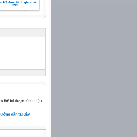
o HS thực hành gieo hạt
CN9
 thể tải được các tư liệu
ướng dẫn tại đây