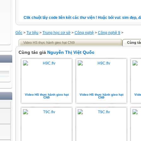
Clik chuột lấy code liên kết các thư viện ! Hoặc bói vui: sim đẹp, đặt
Gốc
>
Tư liệu
>
Trung học cơ sở
>
Công nghệ
>
Công nghệ 9
>
Video HS thực hành gieo hạt CN9
Cùng tá
Cùng tác giả
Nguyễn Thị Việt Quốc
Video HS thực hành gieo hạt
Video HS thực hành gieo hạt
Vide
CN9
CN9