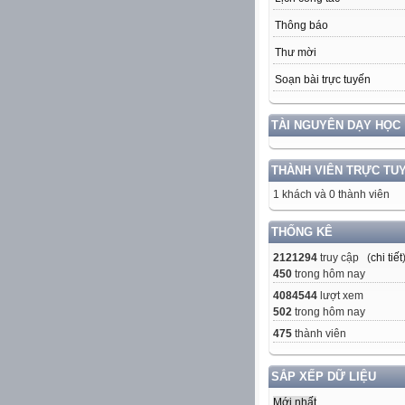
Thông báo
Thư mời
Soạn bài trực tuyến
TÀI NGUYÊN DẠY HỌC
THÀNH VIÊN TRỰC TU
1 khách và 0 thành viên
THỐNG KÊ
2121294
truy cập (
chi tiết
450
trong hôm nay
4084544
lượt xem
502
trong hôm nay
475
thành viên
SẮP XẾP DỮ LIỆU
Mới nhất