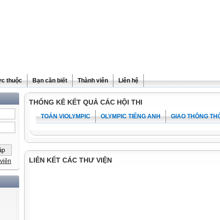
ực thuộc
Bạn cần biết
Thành viên
Liên hệ
THỐNG KÊ KẾT QUẢ CÁC HỘI THI
TOÁN VIOLYMPIC
OLYMPIC TIẾNG ANH
GIAO THÔNG TH
LIÊN KẾT CÁC THƯ VIỆN
viên