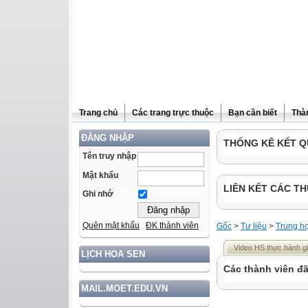
Trang chủ
Các trang trực thuộc
Bạn cần biết
Thà
ĐĂNG NHẬP
THỐNG KÊ KẾT Q
Tên truy nhập
Mật khẩu
LIÊN KẾT CÁC TH
Ghi nhớ
Quên mật khẩu
ĐK thành viên
Gốc
>
Tư liệu
>
Trung h
Video HS thực hành g
LỊCH HOA SEN
Các thành viên đã
MAIL.MOET.EDU.VN