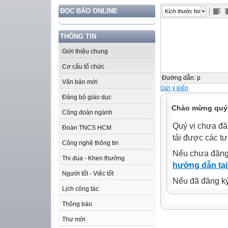
ĐỌC BÁO ONLINE
Kích thước font
THÔNG TIN
Giới thiệu chung
Cơ cấu tổ chức
Đường dẫn
:
p
Văn bản mới
Gửi ý kiến
Đảng bộ giáo dục
Chào mừng quý 
Công đoàn ngành
Quý vị chưa đă
Đoàn TNCS HCM
tải được các tư
Công nghệ thông tin
Nếu chưa đăng
Thi đua - Khen thưởng
hướng dẫn tại
Người tốt - Việc tốt
Nếu đã đăng ký 
Lịch công tác
Thông báo
Thư mời