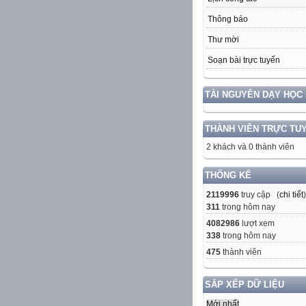
Thông báo
Thư mời
Soạn bài trực tuyến
TÀI NGUYÊN DẠY HỌC
THÀNH VIÊN TRỰC TU
2 khách và 0 thành viên
THỐNG KÊ
2119996
truy cập (
chi tiết
)
311
trong hôm nay
4082986
lượt xem
338
trong hôm nay
475
thành viên
SẮP XẾP DỮ LIỆU
Mới nhất