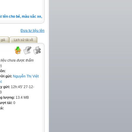
tên cho bé, màu sắc xe, nốt ruồi, xem tuổi.v.v.v )
Đưa tư liệu lên
 giả
Lịch sử tải về
 liệu chưa được thẩm
h
)
ồn:
ời gửi:
Nguyễn Thị Việt
c
y gửi:
12h:45' 27-12-
3
g lượng:
13.4 MB
lượt tải:
0
tả: