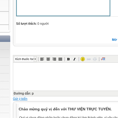
Số lượt thích:
0 người
Mở 
Kích thước font
Đường dẫn
:
p
Gửi ý kiến
Chào mừng quý vị đến với THƯ VIỆN TRỰC TUYẾN.
Quý vị chưa đăng nhập hoặc chưa đăng ký làm thành viên, vì vậy chưa