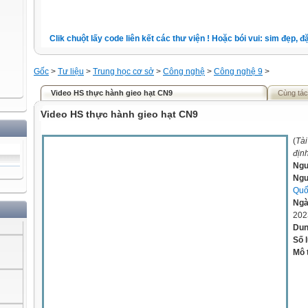
Clik chuột lấy code liên kết các thư viện ! Hoặc bói vui: sim đẹp, đặt 
Gốc
>
Tư liệu
>
Trung học cơ sở
>
Công nghệ
>
Công nghệ 9
>
Video HS thực hành gieo hạt CN9
Cùng tác
Video HS thực hành gieo hạt CN9
(
Tài
địn
Ngu
Ngư
Quố
Ngà
202
Dun
Số 
Mô 