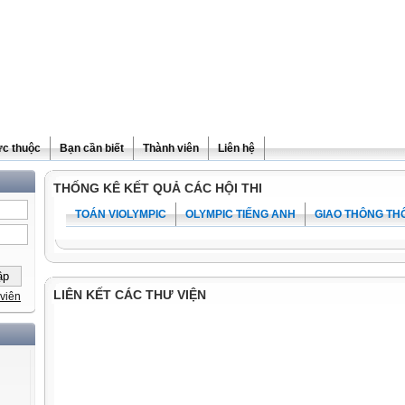
ực thuộc
Bạn cần biết
Thành viên
Liên hệ
THỐNG KÊ KẾT QUẢ CÁC HỘI THI
TOÁN VIOLYMPIC
OLYMPIC TIẾNG ANH
GIAO THÔNG TH
LIÊN KẾT CÁC THƯ VIỆN
viên