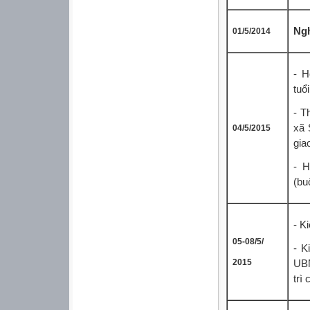
Ngh
01/5/2014
- H
tuổi
- T
xã 
04/5/2015
gia
- H
(bu
- K
05-08/5/
- K
2015
UBN
trì