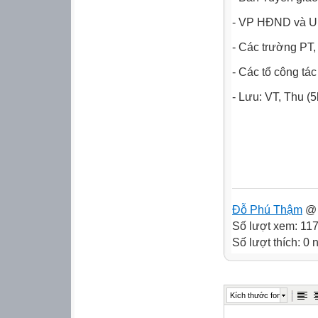
- VP HĐND và U
- Các trường PT,
- Các tổ
- Lưu: VT, Thu (5
Đỗ Phú Thậm
@ 
Số lượt xem: 11
Số lượt thích: 0
Kích thước font