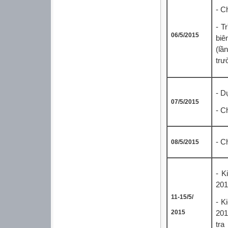
- C
- T
06/5/2015
biê
(lầ
trư
- D
07/5/2015
- C
- C
08/5/2015
- K
201
11-15/5/
- K
2015
201
tra