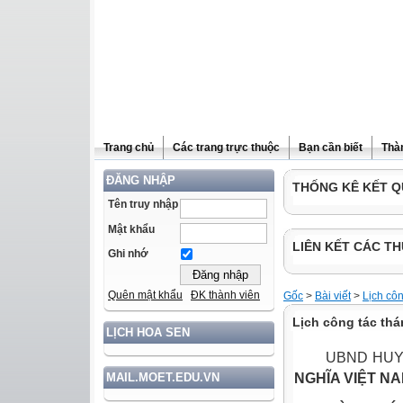
Trang chủ
Các trang trực thuộc
Bạn cần biết
Thà
ĐĂNG NHẬP
THỐNG KÊ KẾT Q
Tên truy nhập
Mật khẩu
LIÊN KẾT CÁC TH
Ghi nhớ
Quên mật khẩu
ĐK thành viên
Gốc
>
Bài viết
>
Lịch côn
Lịch công tác thá
LỊCH HOA SEN
UBND HU
NGHĨA VIỆT N
MAIL.MOET.EDU.VN