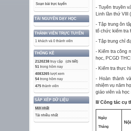
Soạn bài trực tuyến
- Tuyên truyền 
Linh lần thứ VIII
TÀI NGUYÊN DẠY HỌC
- Tập trung ôn t
tổ chức kiểm tra
THÀNH VIÊN TRỰC TUYẾN
- Tập trung chỉ đ
1 khách và 0 thành viên
- Kiểm tra công
THỐNG KÊ
học, PCGD THCS 
2120238
truy cập (
chi tiết
)
51
trong hôm nay
- Kiểm tra thực 
4083265
lượt xem
- Hoàn thành và
54
trong hôm nay
nhiệm vụ năm học
475
thành viên
giáo viên và học 
SẮP XẾP DỮ LIỆU
II/ Công tác cụ t
Mới nhất
Tải nhiều nhất
Ngày
Nội
Tháng