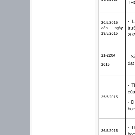
THC
- L
20/5/2015
trư
đến ngày
29/5/2015
202
21-22/5/
- S
đạt
2015
- T
của
25/5/2015
- D
học
- T
26/5/2015
học