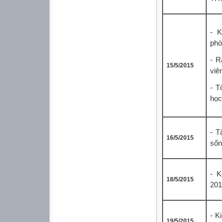
- K
phò
- R
15/5/2015
viê
- T
học
- T
16/5/2015
sốn
- K
18/5/2015
201
- K
19/5/2015