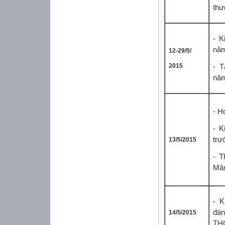
thư
- K
năm
12-29/5/
2015
- T
năm
- H
- K
trư
13/5/2015
- T
Măn
- K
đán
14/5/2015
TH