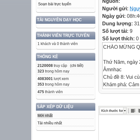
Nguồn:
Soạn bài trực tuyến
Người gửi:
Ngu
Ngày gửi:
08h:4
TÀI NGUYÊN DẠY HỌC
Dung lượng:
31
Số lượt tải:
9
THÀNH VIÊN TRỰC TUYẾN
Số lượt thích:
0
1 khách và 0 thành viên
CHÀO MỪNG QU
THỐNG KÊ
Thứ Năm, ngày 
2120008
truy cập (
chi tiết
)
Âmnhạc
323
trong hôm nay
Chủ đề 8: Vui c
4083001
lượt xem
Khám phá: Cảm t
353
trong hôm nay
bài hát“ Nối vòn
475
thành viên
Hát: Nối vòng t
Nhạc: Ri- chác
SẮP XẾP DỮ LIỆU
Kích thước font
Lời việt: Nguyễ
Mới nhất
Tải nhiều nhất
MỤC TIÊU: