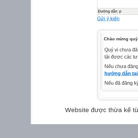
Thứ năm , ngày 
Âm nhạc – Tiết 
Đường dẫn
:
p
Gửi ý kiến
Khám phá
Hát: Nối vòng t
Nhạc: Ri-chács
Chào mừng quý 
Lời việt: Nguyễ
Quý vị chưa đă
- Biết đôi nét v
tải được các tư
thương”
Nếu chưa đăng
- Biết nghe và v
hướng dẫn tại
- Bước đầu hát đ
Nếu đã đăng ký 
thương”.
- Biết hát theo h
KHÁM PHÁ
Website được thừa kế t
TÁC GIẢ, TÁC
Giai điệu bài hát