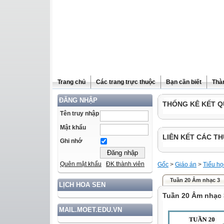
Trang chủ
Các trang trực thuộc
Bạn cần biết
Thà
ĐĂNG NHẬP
THỐNG KÊ KẾT Q
Tên truy nhập
Mật khẩu
LIÊN KẾT CÁC TH
Ghi nhớ
Quên mật khẩu
ĐK thành viên
Gốc
>
Giáo án
>
Tiểu họ
Tuần 20 Âm nhạc 3
LỊCH HOA SEN
Tuần 20 Âm nhạc 
MAIL.MOET.EDU.VN