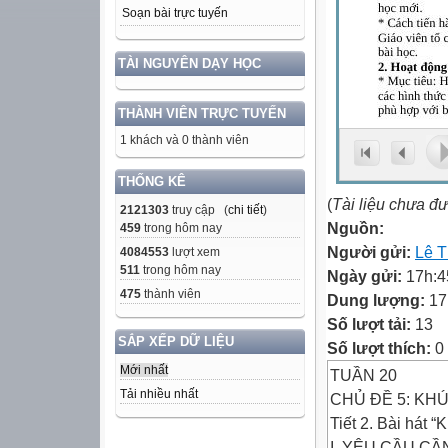
Soạn bài trực tuyến
TÀI NGUYÊN DẠY HỌC
THÀNH VIÊN TRỰC TUYẾN
1 khách và 0 thành viên
THỐNG KÊ
(
Tài liệu chưa đ
2121303
truy cập (
chi tiết
)
Nguồn:
459
trong hôm nay
Người gửi:
Lê T
4084553
lượt xem
511
trong hôm nay
Ngày gửi:
17h:4
475
thành viên
Dung lượng:
17
Số lượt tải:
13
SẮP XẾP DỮ LIỆU
Số lượt thích:
0
Mới nhất
TUẦN 20
Tải nhiều nhất
CHỦ ĐỀ 5: KHÚ
Tiết 2. Bài hát “
I. YÊU CẦU CẦ