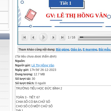
1
/
16
Tham khảo cùng nội dung:
Bài giảng
,
Giáo án
,
E-learning
,
Bài mẫu
,
(
Tài liệu chưa được thẩm định
)
Nguồn:
Người gửi:
Lê Thị Hồng Vân
Ngày gửi:
17h:56' 26-12-2023
Dung lượng:
12.7 MB
Số lượt tải:
30
Số lượt thích:
0 người
TRƯỜNG TIỂU HỌC ĐỨC BÌNH 2
TOÁN 3 - TIẾT: 67
CHIA SỐ CÓ BA CHỮ SỐ
CHO SỐ CÓ MỘT CHỮ SỐ
Tiết 1