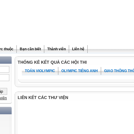
ực thuộc
Bạn cần biết
Thành viên
Liên hệ
THỐNG KÊ KẾT QUẢ CÁC HỘI THI
TOÁN VIOLYMPIC
OLYMPIC TIẾNG ANH
GIAO THÔNG TH
LIÊN KẾT CÁC THƯ VIỆN
viên