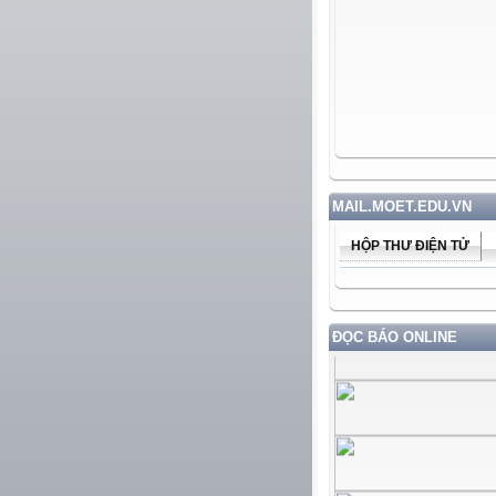
MAIL.MOET.EDU.VN
HỘP THƯ ĐIỆN TỬ
ĐỌC BÁO ONLINE