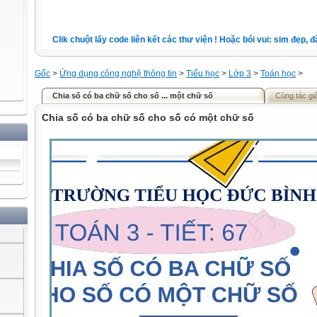
Clik chuột lấy code liên kết các thư viện ! Hoặc bói vui: sim đẹp, đặt 
Gốc
>
Ứng dụng công nghệ thông tin
>
Tiểu học
>
Lớp 3
>
Toán học
>
Chia số có ba chữ số cho số ... một chữ số
Cùng tác gi
Chia số có ba chữ số cho số có một chữ số