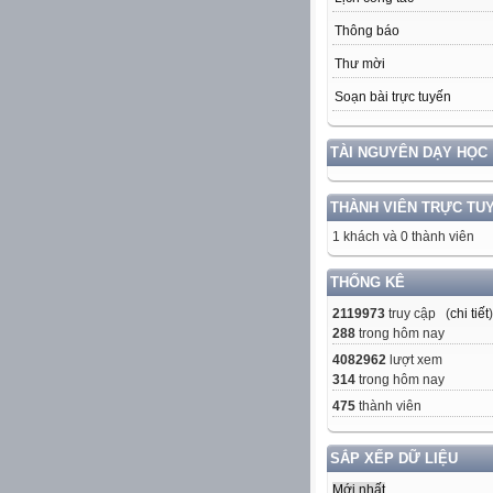
Thông báo
Thư mời
Soạn bài trực tuyến
TÀI NGUYÊN DẠY HỌC
THÀNH VIÊN TRỰC TU
1 khách và 0 thành viên
THỐNG KÊ
2119973
truy cập (
chi tiết
)
288
trong hôm nay
4082962
lượt xem
314
trong hôm nay
475
thành viên
SẮP XẾP DỮ LIỆU
Mới nhất