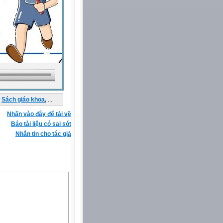
Sách giáo khoa
,
...
Nhấn vào đây để tải về
Báo tài liệu có sai sót
Nhắn tin cho tác giả