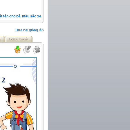
tên cho bé, màu sắc xe, nốt ruồi, xem tuổi.v.v.v )
Đưa bài giảng lên
ả
Lịch sử tải về