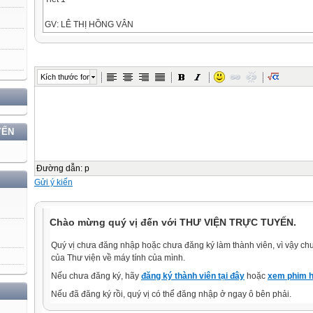
GV: LÊ THỊ HỒNG VÂN
Thực hiện một phép tính chia
số có hai chữ số cho số có
một chữ số bất kì.
Kích thước font
Cả lớp đặt tính và
tính vào vở.
YẾN
Xếp đều 136 quyển sách vào 4 ngăn tủ. Mỗi
ngăn tủ có bao nhiêu quyển ?
Đường dẫn
:
p
136 : 4 = ?
Gửi ý kiến
01 Dùng đồ dùng dạy học minh họa
Chào mừng quý vị đến với THƯ VIỆN TRỰC TUYẾN.
Số 136
Thay bảng 1 trăm thành 10 thanh chục. Thao
Quý vị chưa đăng nhập hoặc chưa đăng ký làm thành viên, vì vậy chưa
tác chia 13 chục thành 4 phần bằng nhau: 13
của Thư viện về máy tính của mình.
chục : 4 = 3 chục (dư 1 chục)
Thay thanh 1 chục thành 10 khối đơn vị. Thao
Nếu chưa đăng ký, hãy
đăng ký thành viên tại đây
hoặc
xem phim h
tác chia 16 đơn vị thành 4 phần bằng nhau: 16 :
Nếu đã đăng ký rồi, quý vị có thể đăng nhập ở ngay ô bên phải.
4=4