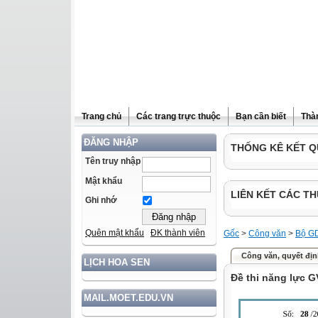
Trang chủ
Các trang trực thuộc
Bạn cần biết
Thà
ĐĂNG NHẬP
THỐNG KÊ KẾT Q
Tên truy nhập
Mật khẩu
LIÊN KẾT CÁC TH
Ghi nhớ
Quên mật khẩu
ĐK thành viên
Gốc
>
Công văn
>
Bộ G
Công văn, quyết định
LỊCH HOA SEN
Đề thi năng lực 
MAIL.MOET.EDU.VN