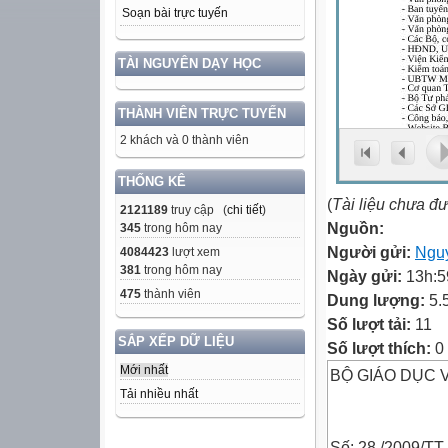
Soạn bài trực tuyến
TÀI NGUYÊN DẠY HỌC
THÀNH VIÊN TRỰC TUYẾN
2 khách và 0 thành viên
THỐNG KÊ
(
Tài liệu chưa đ
2121189
truy cập (
chi tiết
)
Nguồn:
345
trong hôm nay
Người gửi:
Nguy
4084423
lượt xem
381
trong hôm nay
Ngày gửi:
13h:5
475
thành viên
Dung lượng:
5.
Số lượt tải:
11
SẮP XẾP DỮ LIỆU
Số lượt thích:
0
Mới nhất
BỘ GIÁO DỤC 
Tải nhiều nhất
Số: 28 /2009/T