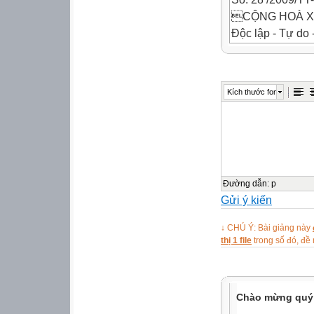
CỘNG HOÀ XÃ
Độc lập - Tự do
Hà Nội, ngày 21

Kích thước font

THÔNG TƯ
Ban hành Quy địn
BỘ TRƯỞNG BỘ
Đường dẫn
:
p
Gửi ý kiến
Căn cứ Nghị đị
Chính phủ quy đ
↓ CHÚ Ý: Bài giảng này
của bộ, cơ quan
thị 1 file
trong số đó, đ
Căn cứ Nghị đị
Chính phủ quy đ
của Bộ Giáo dục
Chào mừng quý 
Căn cứ Nghị đị