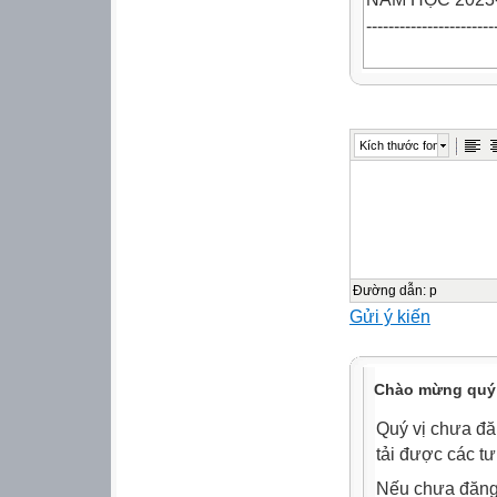
-----------------------
A. ĐẠI SỐ:
Chương I: Căn b
Kích thước font
A 2 =|A|
√
1) Căn bậc hai, 
2) Liên hệ giữa
3) Các phép biến
4) Căn bậc ba.
Đường dẫn
:
p
Gửi ý kiến
* Bài tập (SGK): 
Chương II: Hàm 
1) Hàm số bậc nh
Chào mừng quý 
a≠0
Quý vị chưa đă
tải được các tư
)
Nếu chưa đăng