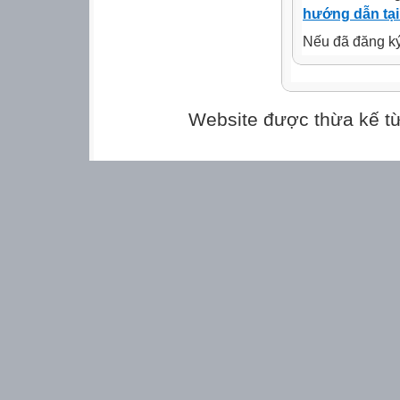
hướng dẫn tại
2) Đường thẳng 
Nếu đã đăng ký 
3) Hệ số góc của
* Bài tập (SGK): 
B. HÌNH HỌC:
Chương I: Hệ th
Website được thừa kế t
1) Hệ thức giữa
vuông.
2) Tỉ số lượng g
* Bài tập (SGK): 1
Chương II: Đườn
1) Sự xác định đ
2) Mối liên hệ g
đến dây.
3) Vị trí tương 
hai đường
tròn.
4) Dấu hiệu nhận
cắt nhau.