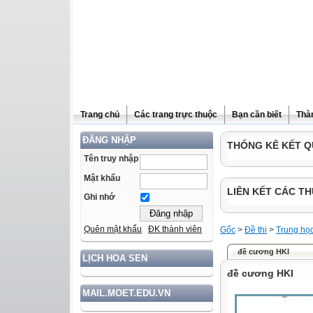
Trang chủ
Các trang trực thuộc
Bạn cần biết
Thà
ĐĂNG NHẬP
THỐNG KÊ KẾT Q
Tên truy nhập
Mật khẩu
LIÊN KẾT CÁC TH
Ghi nhớ
Quên mật khẩu
ĐK thành viên
Gốc
>
Đề thi
>
Trung họ
đề cương HKI
LỊCH HOA SEN
đề cương HKI
MAIL.MOET.EDU.VN