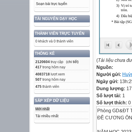
Soạn bài trực tuyến
TÀI NGUYÊN DẠY HỌC
THÀNH VIÊN TRỰC TUYẾN
0 khách và 0 thành viên
THỐNG KÊ
(
Tài liệu chưa đ
2120604
truy cập (
chi tiết
)
Nguồn:
417
trong hôm nay
Người gửi:
Huỳ
4083718
lượt xem
507
trong hôm nay
Ngày gửi:
13h:2
475
thành viên
Dung lượng:
17
Số lượt tải:
1
SẮP XẾP DỮ LIỆU
Số lượt thích:
0
Mới nhất
Phòng GD&ĐT T
Tải nhiều nhất
ĐỀ CƯƠNG ÔN 
NĂM HỌC 2023