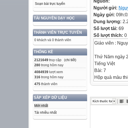
Nguồn:
Soạn bài trực tuyến
Người gửi:
Ngu
Ngày gửi:
09h:0
TÀI NGUYÊN DẠY HỌC
Dung lượng:
2.
Số lượt tải:
69
THÀNH VIÊN TRỰC TUYẾN
Số lượt thích:
0
0 khách và 0 thành viên
Giáo viên : Ngu
THỐNG KÊ
Thứ Năm ngày 2
2121649
truy cập (
chi tiết
)
Tiếng Việt
280
trong hôm nay
Bài: 7
4084939
lượt xem
Hộp quà màu thiê
316
trong hôm nay
475
thành viên
Thứ Năm ngày 2
Tiếng Việt
SẮP XẾP DỮ LIỆU
Kích thước font
Bài: 7
Mới nhất
Hộp quà màu thiê
Tải nhiều nhất
1. Trường Tiểu 