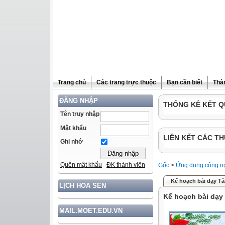
Trang chủ
Các trang trực thuộc
Bạn cần biết
Thà
ĐĂNG NHẬP
THỐNG KÊ KẾT Q
Tên truy nhập
Mật khẩu
LIÊN KẾT CÁC TH
Ghi nhớ
Quên mật khẩu
ĐK thành viên
Gốc
>
Ứng dụng công ng
Kế hoạch bài dạy Tă
LỊCH HOA SEN
Kế hoạch bài dạy 
MAIL.MOET.EDU.VN