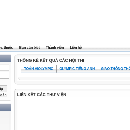
ực thuộc
Bạn cần biết
Thành viên
Liên hệ
THỐNG KÊ KẾT QUẢ CÁC HỘI THI
TOÁN VIOLYMPIC
OLYMPIC TIẾNG ANH
GIAO THÔNG TH
LIÊN KẾT CÁC THƯ VIỆN
viên