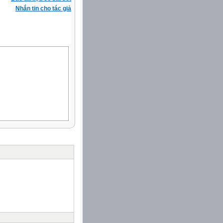
Nhắn tin cho tác giả
 về
o dục mầm non,
o dục