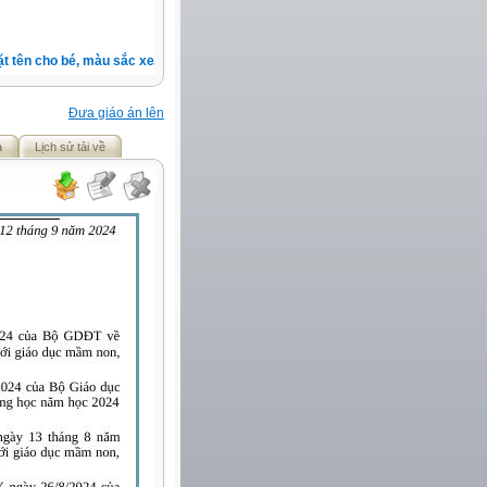
tên cho bé, màu sắc xe, nốt ruồi, xem tuổi.v.v.v )
Đưa giáo án lên
ả
Lịch sử tải về