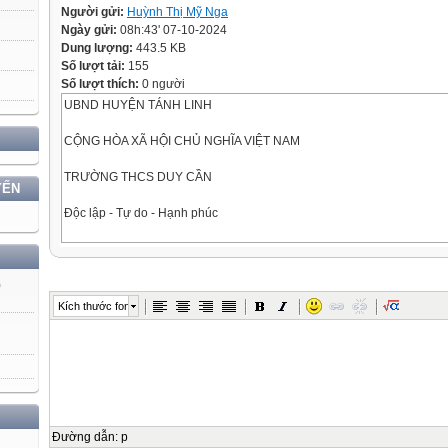
Người gửi:
Huỳnh Thị Mỹ Nga
Ngày gửi:
08h:43' 07-10-2024
Dung lượng:
443.5 KB
Số lượt tải:
155
Số lượt thích:
0 người
UBND HUYỆN TÁNH LINH
CỘNG HÒA XÃ HỘI CHỦ NGHĨA VIỆT NAM
TRƯỜNG THCS DUY CẦN
YẾN
Độc lập - Tự do - Hạnh phúc
Số:
Gia An, ngày 12 tháng 9 năm 2024
)
Kích thước font
82 /KH-THCS DC
KẾ HOẠCH NĂM HỌC
Năm học 2024 – 2025
Căn cứ Quyết định số 2045/QĐ-BGDĐT ngày 01/8/2024 của Bộ GDĐT
Ban hành khung kế hoạch thời gian năm học 2024 – 2025 đối với giá
giáo dục phổ thông và giáo dục thường xuyên;
Đường dẫn
:
p
Căn cứ Công văn số 3935/BGDĐT-GDTrH ngày 30/7/2024 của Bộ Giá