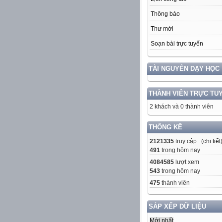
Thông báo
Thư mời
Soạn bài trực tuyến
TÀI NGUYÊN DẠY HỌC
THÀNH VIÊN TRỰC TU
2 khách và 0 thành viên
THỐNG KÊ
2121335
truy cập (
chi tiết
491
trong hôm nay
4084585
lượt xem
543
trong hôm nay
475
thành viên
SẮP XẾP DỮ LIỆU
Mới nhất