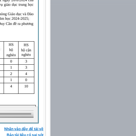
Nhấn vào đây để tải về
Báo tài liệu có sai sót