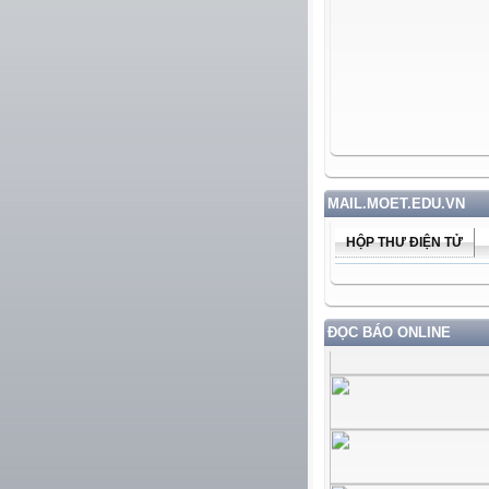
MAIL.MOET.EDU.VN
HỘP THƯ ĐIỆN TỬ
ĐỌC BÁO ONLINE