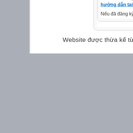
nhũng.
hướng dẫn tại
* CB, GV đã lập
Nếu đã đăng ký 
2018-2019. ( th
- Ứng xử tốt môi
- Tổ chức tuyên
11/11/2018 nộp 
Website được thừa kế t
- Tổ chức ngày n
- Sơ kết thi đua 
- Thực hiện tốt 
- Sở giáo giáo d
trường đạt 2 tiê
- Kiểm tra công 
hiểm 100% bàn g
- Làm công tác 
- Đón đoàn kiểm
năm 2019.
* Triển khai các
2. Công tác chu
- Xây dựng tập 