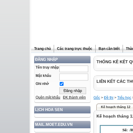
Trang chủ
Các trang trực thuộc
Bạn cần biết
Thà
ĐĂNG NHẬP
THỐNG KÊ KẾT Q
Tên truy nhập
Mật khẩu
LIÊN KẾT CÁC TH
Ghi nhớ
Quên mật khẩu
ĐK thành viên
Gốc
>
Đề thi
>
Tiểu học
Kế hoạch tháng 12
LỊCH HOA SEN
Kế hoạch tháng 1
MAIL.MOET.EDU.VN