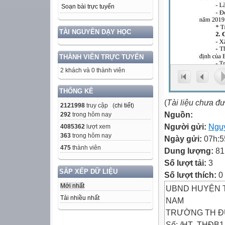
Soạn bài trực tuyến
TÀI NGUYÊN DẠY HỌC
THÀNH VIÊN TRỰC TUYẾN
2 khách và 0 thành viên
THỐNG KÊ
(
Tài liệu chưa đ
2121998
truy cập (
chi tiết
)
Nguồn:
292
trong hôm nay
Người gửi:
Ngu
4085362
lượt xem
363
trong hôm nay
Ngày gửi:
07h:5
475
thành viên
Dung lượng:
81
Số lượt tải:
3
SẮP XẾP DỮ LIỆU
Số lượt thích:
0
Mới nhất
UBND HUYỆN T
Tải nhiều nhất
NAM
TRƯỜNG TH ĐỨC 
Số: /HT- THĐB1