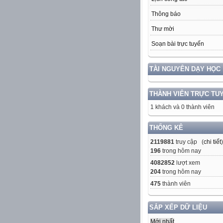
Thông báo
Thư mời
Soạn bài trực tuyến
TÀI NGUYÊN DẠY HỌC
THÀNH VIÊN TRỰC TU
1 khách và 0 thành viên
THỐNG KÊ
2119881
truy cập (
chi tiết
)
196
trong hôm nay
4082852
lượt xem
204
trong hôm nay
475
thành viên
SẮP XẾP DỮ LIỆU
Mới nhất