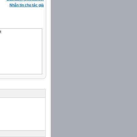
Nhắn tin cho tác giả
M
Đảng pháp luật của Nhà
 Chí Minh chuyên đề
, diện mạo mới của nhà