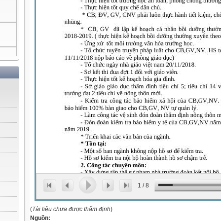
1
/
8
(
Tài liệu chưa được thẩm định
)
Nguồn: