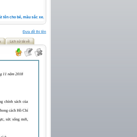
tên cho bé, màu sắc xe, nốt ruồi, xem tuổi.v.v.v )
Đưa đề thi lên
ả
Lịch sử tải về