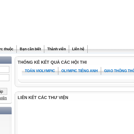
ực thuộc
Bạn cần biết
Thành viên
Liên hệ
THỐNG KÊ KẾT QUẢ CÁC HỘI THI
TOÁN VIOLYMPIC
OLYMPIC TIẾNG ANH
GIAO THÔNG TH
LIÊN KẾT CÁC THƯ VIỆN
viên