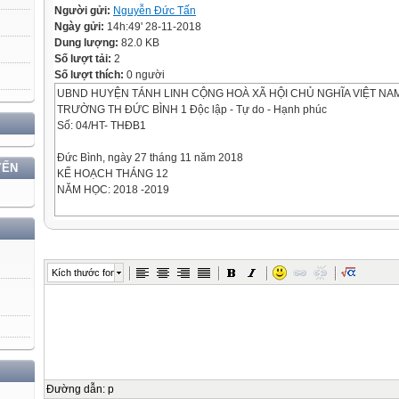
Người gửi:
Nguyễn Đức Tấn
Ngày gửi:
14h:49' 28-11-2018
Dung lượng:
82.0 KB
Số lượt tải:
2
Số lượt thích:
0 người
UBND HUYỆN TÁNH LINH CỘNG HOÀ XÃ HỘI CHỦ NGHĨA VIỆT NA
TRƯỜNG TH ĐỨC BÌNH 1 Độc lập - Tự do - Hạnh phúc
Số: 04/HT- THĐB1
Đức Bình, ngày 27 tháng 11 năm 2018
YẾN
KẾ HOẠCH THÁNG 12
NĂM HỌC: 2018 -2019
I. Đánh giá kế hoạch thực hiện tháng 11:
1. Tư tưởng chính trị:
- Các đồng chí CB, GV, CNV thực hiện tốt chủ trương chính sách của 
nước.
Kích thước font
- Thực hiện tốt “ Nêu gương” theo tấm gương đạo đức phong cách Hồ
2018.
- Xây dựng tốt“ Trường học thân thiện học sinh tích cực, sức sống mới
trường”.
- Thực hiện tốt “ Hai không” 04 nội dung.
- Thực hiện an toàn giao thông.
- Thực hiện tốt trường học an toàn, phòng chống thương tích.
Đường dẫn
:
p
- Thực hiện tốt quy chế dân chủ.