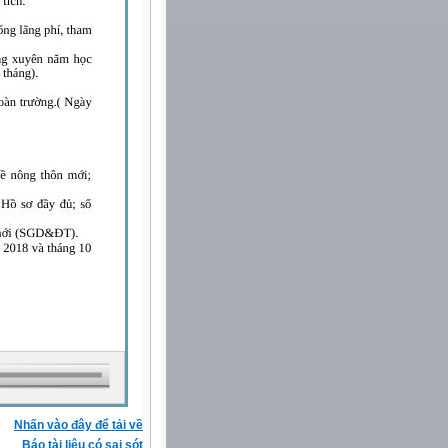
Nhấn vào đây để tải về
Báo tài liệu có sai sót