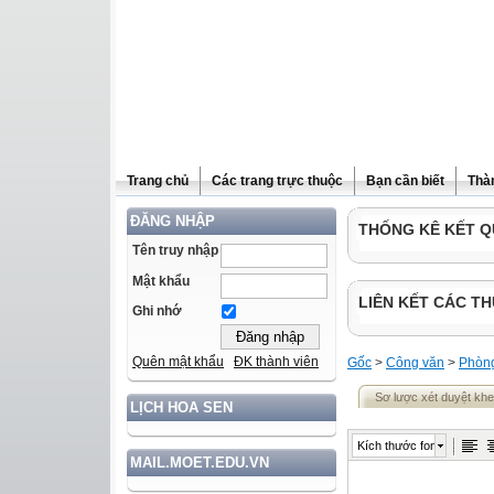
Trang chủ
Các trang trực thuộc
Bạn cần biết
Thà
ĐĂNG NHẬP
THỐNG KÊ KẾT Q
Tên truy nhập
Mật khẩu
LIÊN KẾT CÁC TH
Ghi nhớ
Quên mật khẩu
ĐK thành viên
Gốc
>
Công văn
>
Phòn
Sơ lược xét duyệt kh
LỊCH HOA SEN
Kích thước font
MAIL.MOET.EDU.VN