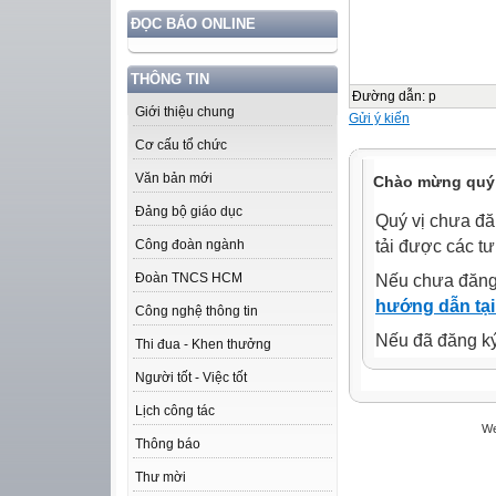
ĐỌC BÁO ONLINE
THÔNG TIN
Đường dẫn
:
p
Giới thiệu chung
Gửi ý kiến
Cơ cấu tổ chức
Văn bản mới
Chào mừng quý 
Đảng bộ giáo dục
Quý vị chưa đă
tải được các tư
Công đoàn ngành
Đoàn TNCS HCM
Nếu chưa đăng
hướng dẫn tại
Công nghệ thông tin
Nếu đã đăng ký 
Thi đua - Khen thưởng
Người tốt - Việc tốt
Lịch công tác
We
Thông báo
Thư mời