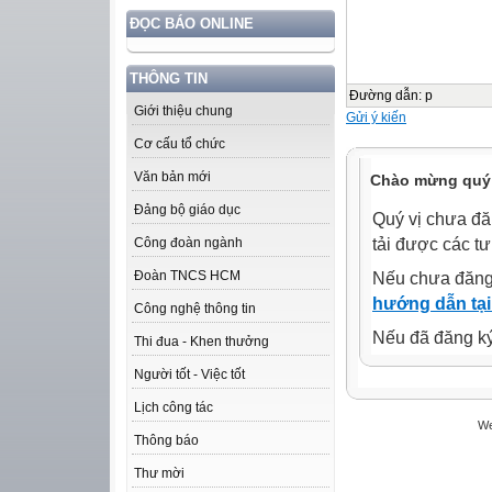
ĐỌC BÁO ONLINE
THÔNG TIN
Đường dẫn
:
p
Giới thiệu chung
Gửi ý kiến
Cơ cấu tổ chức
Văn bản mới
Chào mừng quý 
Đảng bộ giáo dục
Quý vị chưa đă
tải được các tư
Công đoàn ngành
Đoàn TNCS HCM
Nếu chưa đăng
hướng dẫn tại
Công nghệ thông tin
Nếu đã đăng ký 
Thi đua - Khen thưởng
Người tốt - Việc tốt
Lịch công tác
We
Thông báo
Thư mời