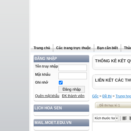
Trang chủ
Các trang trực thuộc
Bạn cần biết
Thà
ĐĂNG NHẬP
THỐNG KÊ KẾT Q
Tên truy nhập
Mật khẩu
LIÊN KẾT CÁC TH
Ghi nhớ
Quên mật khẩu
ĐK thành viên
Gốc
>
Đề thi
>
Trung họ
Đề thi học kì 1
LỊCH HOA SEN
Kích thước font
MAIL.MOET.EDU.VN