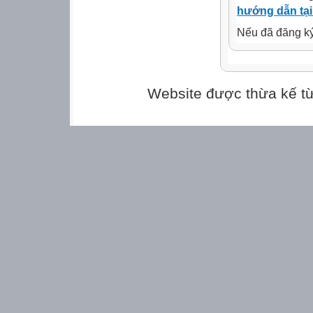
- Sản phẩm minh
hướng dẫn tại
- Hình ảnh, video
Nếu đã đăng ký 
2. Học sinh:
- Sách học MT l
- Bút, màu goát, 
III. CÁC HOẠT
Website được thừa kế t
1. HOẠT ĐỘNG
- GV cho HS chơi
- GV nêu luật chơ
- HS chơi TC.
- Phát huy.
- Mở bài học, gh
- Nhận xét, tuy
- GV giới thiệu c
2. HOẠT ĐỘNG
2.1. KHÁM PHÁ
Khám phá hình in
*Nhiệm vụ của 
- Tạo cơ hội cho