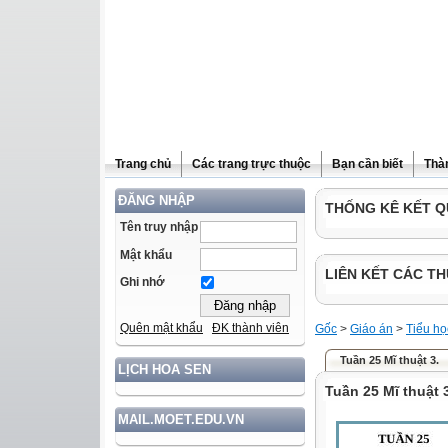
Trang chủ
Các trang trực thuộc
Bạn cần biết
Thà
ĐĂNG NHẬP
THỐNG KÊ KẾT Q
Tên truy nhập
Mật khẩu
LIÊN KẾT CÁC TH
Ghi nhớ
Quên mật khẩu
ĐK thành viên
Gốc
>
Giáo án
>
Tiểu họ
Tuần 25 Mĩ thuật 3.
LỊCH HOA SEN
Tuần 25 Mĩ thuật 
MAIL.MOET.EDU.VN