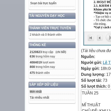
Soạn bài trực tuyến
TÀI NGUYÊN DẠY HỌC
THÀNH VIÊN TRỰC TUYẾN
2 khách và 0 thành viên
THỐNG KÊ
(
Tài liệu chưa đ
2120823
truy cập (
chi tiết
)
Nguồn:
636
trong hôm nay
Người gửi:
Lê T
4084019
lượt xem
808
trong hôm nay
Ngày gửi:
18h:0
475
thành viên
Dung lượng:
17
Số lượt tải:
73
SẮP XẾP DỮ LIỆU
Số lượt thích:
0
Mới nhất
TUẦN 25
Tải nhiều nhất
MĨ THUẬT
CHỦ ĐỀ: KHU