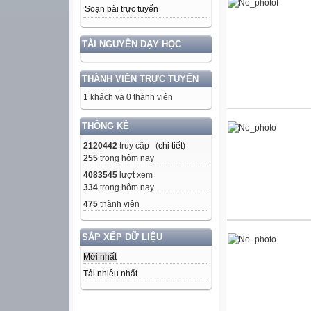
Soạn bài trực tuyến
TÀI NGUYÊN DẠY HỌC
THÀNH VIÊN TRỰC TUYẾN
1 khách và 0 thành viên
THỐNG KÊ
2120442
truy cập (
chi tiết
)
255
trong hôm nay
4083545
lượt xem
334
trong hôm nay
475
thành viên
SẮP XẾP DỮ LIỆU
Mới nhất
Tải nhiều nhất