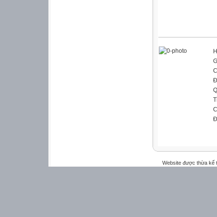
H
G
C
Đ
Q
T
C
Đ
Website được thừa kế 