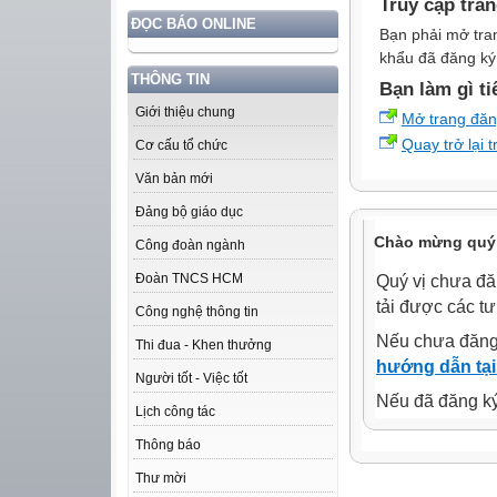
Truy cập tra
ĐỌC BÁO ONLINE
Bạn phải mở tra
khẩu đã đăng ký 
THÔNG TIN
Bạn làm gì ti
Giới thiệu chung
Mở trang đă
Quay trở lại 
Cơ cấu tổ chức
Văn bản mới
Đảng bộ giáo dục
Chào mừng quý 
Công đoàn ngành
Đoàn TNCS HCM
Quý vị chưa đă
tải được các tư
Công nghệ thông tin
Nếu chưa đăng
Thi đua - Khen thưởng
hướng dẫn tại
Người tốt - Việc tốt
Nếu đã đăng ký 
Lịch công tác
Thông báo
Thư mời