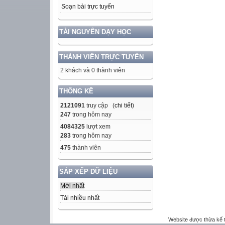
Soạn bài trực tuyến
TÀI NGUYÊN DẠY HỌC
THÀNH VIÊN TRỰC TUYẾN
2 khách và 0 thành viên
THỐNG KÊ
2121091
truy cập (
chi tiết
)
247
trong hôm nay
4084325
lượt xem
283
trong hôm nay
475
thành viên
SẮP XẾP DỮ LIỆU
Mới nhất
Tải nhiều nhất
Website được thừa kế 