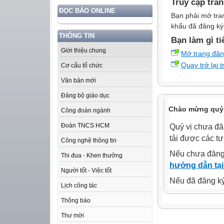
Truy cập tra
ĐỌC BÁO ONLINE
Bạn phải mở tra
khẩu đã đăng ký 
THÔNG TIN
Bạn làm gì ti
Giới thiệu chung
Mở trang đă
Quay trở lại 
Cơ cấu tổ chức
Văn bản mới
Đảng bộ giáo dục
Chào mừng quý 
Công đoàn ngành
Đoàn TNCS HCM
Quý vị chưa đă
tải được các tư
Công nghệ thông tin
Nếu chưa đăng
Thi đua - Khen thưởng
hướng dẫn tại
Người tốt - Việc tốt
Nếu đã đăng ký 
Lịch công tác
Thông báo
Thư mời