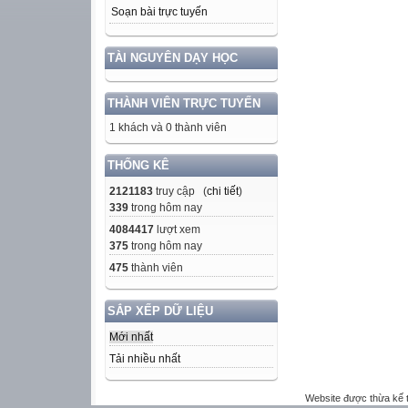
Soạn bài trực tuyến
TÀI NGUYÊN DẠY HỌC
THÀNH VIÊN TRỰC TUYẾN
1 khách và 0 thành viên
THỐNG KÊ
2121183
truy cập (
chi tiết
)
339
trong hôm nay
4084417
lượt xem
375
trong hôm nay
475
thành viên
SẮP XẾP DỮ LIỆU
Mới nhất
Tải nhiều nhất
Website được thừa kế 