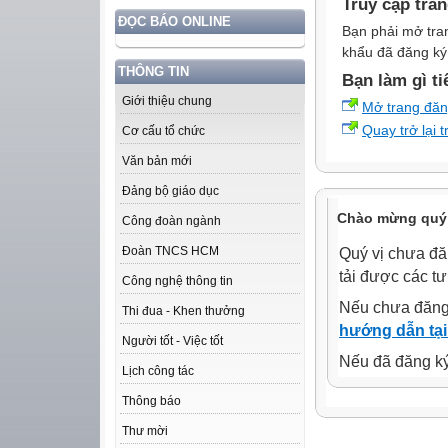
Truy cập tra
ĐỌC BÁO ONLINE
Bạn phải mở tra
khẩu đã đăng ký 
THÔNG TIN
Bạn làm gì ti
Giới thiệu chung
Mở trang đă
Quay trở lại 
Cơ cấu tổ chức
Văn bản mới
Đảng bộ giáo dục
Chào mừng quý 
Công đoàn ngành
Đoàn TNCS HCM
Quý vị chưa đă
tải được các tư
Công nghệ thông tin
Nếu chưa đăng
Thi đua - Khen thưởng
hướng dẫn tại
Người tốt - Việc tốt
Nếu đã đăng ký 
Lịch công tác
Thông báo
Thư mời