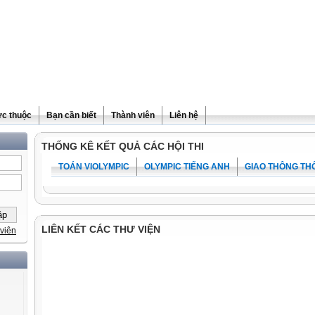
ực thuộc
Bạn cần biết
Thành viên
Liên hệ
THỐNG KÊ KẾT QUẢ CÁC HỘI THI
TOÁN VIOLYMPIC
OLYMPIC TIẾNG ANH
GIAO THÔNG TH
LIÊN KẾT CÁC THƯ VIỆN
viên