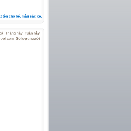
tên cho bé, màu sắc xe, nốt ruồi, xem tuổi.v.v.v )
cả
Tháng này
Tuần này
lượt xem
Số lượt người