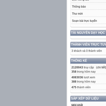
Thông báo
Thư mời
Soạn bài trực tuyến
TÀI NGUYÊN DẠY HỌC
THÀNH VIÊN TRỰC TU
3 khách và 0 thành viên
THỐNG KÊ
2120043
truy cập (
chi tiết
358
trong hôm nay
4083036
lượt xem
388
trong hôm nay
475
thành viên
SẮP XẾP DỮ LIỆU
Mới nhất