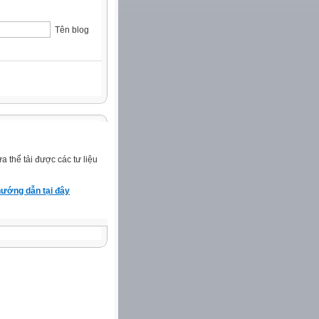
Tên blog
 thể tải được các tư liệu
ướng dẫn tại đây