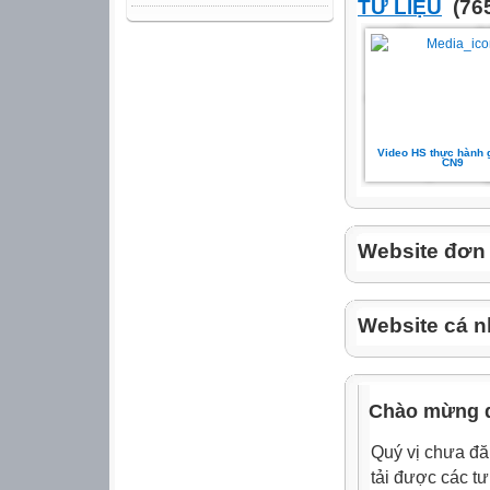
TƯ LIỆU
(765
Video HS thực hành g
CN9
Website đơn v
Website cá n
Chào mừng q
Quý vị chưa đă
tải được các tư