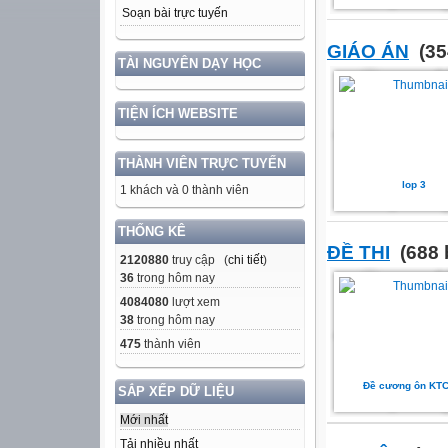
Soạn bài trực tuyến
GIÁO ÁN
(35
TÀI NGUYÊN DẠY HỌC
TIỆN ÍCH WEBSITE
THÀNH VIÊN TRỰC TUYẾN
lop 3
1 khách và 0 thành viên
THỐNG KÊ
ĐỀ THI
(688 
2120880
truy cập (
chi tiết
)
36
trong hôm nay
4084080
lượt xem
38
trong hôm nay
475
thành viên
Đề cương ôn KT
SẮP XẾP DỮ LIỆU
Mới nhất
Tải nhiều nhất