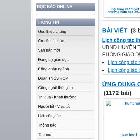
ĐỌC BÁO ONLINE
Sơ lược xét duyệt
thưởng năm học 201
THÔNG TIN
BÀI VIẾT
(3 b
Giới thiệu chung
Lịch công tác t
Cơ cấu tổ chức
UBND HUYỆN T
Văn bản mới
PHÒNG GIÁO DỤC
Đảng bộ giáo dục
Lịch công tác
Công đoàn ngành
Lịch công tác
Đoàn TNCS HCM
ỨNG DỤNG 
Công nghệ thông tin
(1172 bài)
Thi đua - Khen thưởng
Người tốt - Việc tốt
Lịch công tác
Thông báo
Thư mời
toan hoc 3