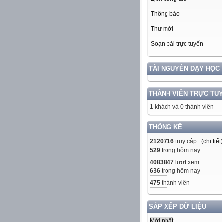
Thông báo
Thư mời
Soạn bài trực tuyến
TÀI NGUYÊN DẠY HỌC
THÀNH VIÊN TRỰC TU
1 khách và 0 thành viên
THỐNG KÊ
2120716
truy cập (
chi tiết
529
trong hôm nay
4083847
lượt xem
636
trong hôm nay
475
thành viên
SẮP XẾP DỮ LIỆU
Mới nhất