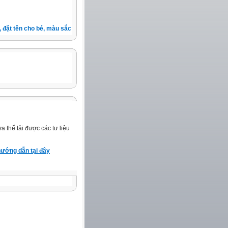
đặt tên cho bé, màu sắc xe, nốt ruồi, xem tuổi.v.v.v )
 thể tải được các tư liệu
ướng dẫn tại đây