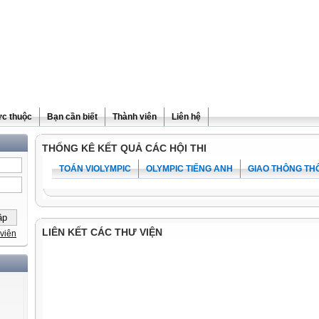
ực thuộc
Bạn cần biết
Thành viên
Liên hệ
THỐNG KÊ KẾT QUẢ CÁC HỘI THI
TOÁN VIOLYMPIC
OLYMPIC TIẾNG ANH
GIAO THÔNG TH
LIÊN KẾT CÁC THƯ VIỆN
viên