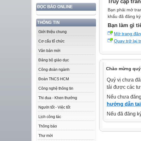
Truy cập tra
ĐỌC BÁO ONLINE
Bạn phải mở tra
khẩu đã đăng ký 
THÔNG TIN
Bạn làm gì ti
Giới thiệu chung
Mở trang đă
Quay trở lại 
Cơ cấu tổ chức
Văn bản mới
Đảng bộ giáo dục
Chào mừng quý 
Công đoàn ngành
Đoàn TNCS HCM
Quý vị chưa đă
tải được các tư
Công nghệ thông tin
Nếu chưa đăng
Thi đua - Khen thưởng
hướng dẫn tại
Người tốt - Việc tốt
Nếu đã đăng ký 
Lịch công tác
Thông báo
Thư mời