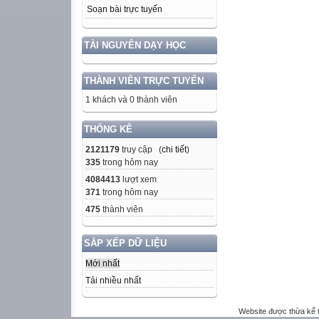
Soạn bài trực tuyến
TÀI NGUYÊN DẠY HỌC
THÀNH VIÊN TRỰC TUYẾN
1 khách và 0 thành viên
THỐNG KÊ
2121179
truy cập (
chi tiết
)
335
trong hôm nay
4084413
lượt xem
371
trong hôm nay
475
thành viên
SẮP XẾP DỮ LIỆU
Mới nhất
Tải nhiều nhất
Website được thừa kế 