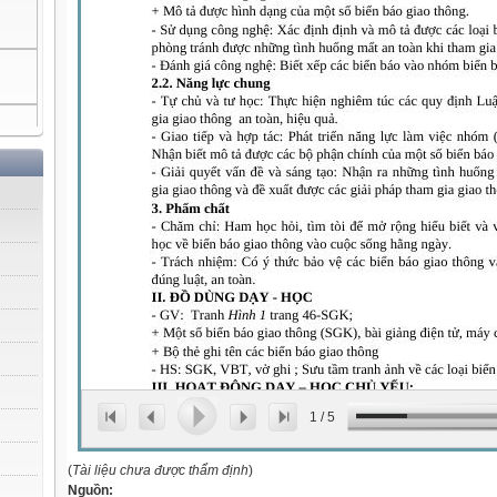
1
/
5
(
Tài liệu chưa được thẩm định
)
Nguồn: