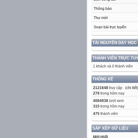
Thông báo
Thư mời
Soạn bài trực tuyến
TÀI NGUYÊN DẠY HỌC
THÀNH VIÊN TRỰC TU
1 khách và 0 thành viên
THỐNG KÊ
2121648
truy cập (
chi tiết
279
trong hôm nay
4084938
lượt xem
315
trong hôm nay
475
thành viên
SẮP XẾP DỮ LIỆU
Mới nhất