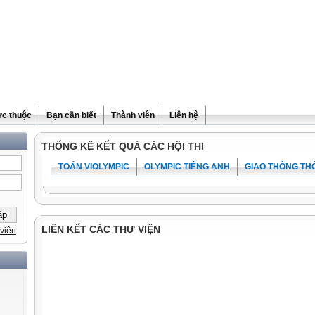
ực thuộc
Bạn cần biết
Thành viên
Liên hệ
THỐNG KÊ KẾT QUẢ CÁC HỘI THI
TOÁN VIOLYMPIC
OLYMPIC TIẾNG ANH
GIAO THÔNG TH
LIÊN KẾT CÁC THƯ VIỆN
viên