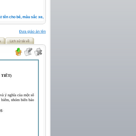
tên cho bé, màu sắc xe, nốt ruồi, xem tuổi.v.v.v )
Đưa giáo án lên
ả
Lịch sử tải về