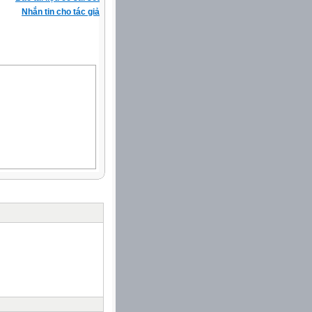
Nhắn tin cho tác giả
a của một số
hóm biển báo
Nhận biết và
ng.