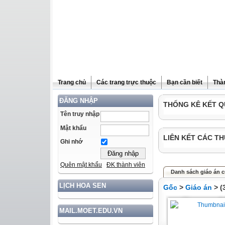
Trang chủ
Các trang trực thuộc
Bạn cần biết
Thà
ĐĂNG NHẬP
THỐNG KÊ KẾT Q
Tên truy nhập
Mật khẩu
LIÊN KẾT CÁC TH
Ghi nhớ
Quên mật khẩu
ĐK thành viên
Danh sách giáo án c
LỊCH HOA SEN
Gốc
>
Giáo án
> (
MAIL.MOET.EDU.VN