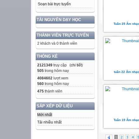
Soạn bài trực tuyến
TÀI NGUYÊN DẠY HỌC
Tuần 25 Âm nhạc
THÀNH VIÊN TRỰC TUYẾN
2 khách và 0 thành viên
THỐNG KÊ
2121349
truy cập (
chi tiết
)
505
trong hôm nay
tuần 22 Âm nhạc
4084602
lượt xem
560
trong hôm nay
475
thành viên
SẮP XẾP DỮ LIỆU
Mới nhất
Tuần 19 Âm nhạc
Tải nhiều nhất
1
2
3
4