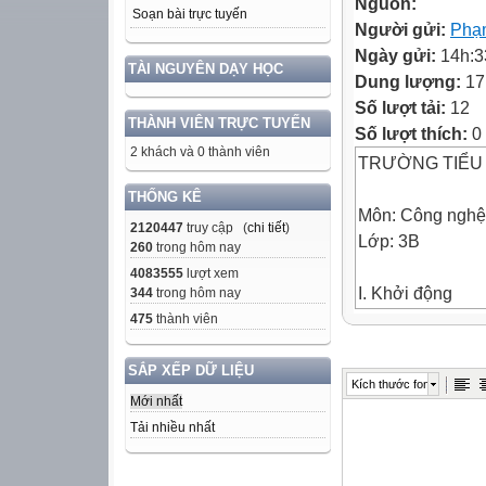
Nguồn:
Soạn bài trực tuyến
Người gửi:
Phạm
Ngày gửi:
14h:3
TÀI NGUYÊN DẠY HỌC
Dung lượng:
17
Số lượt tải:
12
THÀNH VIÊN TRỰC TUYẾN
Số lượt thích:
0
2 khách và 0 thành viên
TRƯỜNG TIỂU
THỐNG KÊ
Môn: Công nghệ
2120447
truy cập (
chi tiết
)
Lớp: 3B
260
trong hôm nay
4083555
lượt xem
I. Khởi động
344
trong hôm nay
TRÒ CHƠI:
475
thành viên
ĐỘI NÀO GIỎI 
SẮP XẾP DỮ LIỆU
Kích thước font
CÙNG NHAU T
Mới nhất
Kể tên một số
Tải nhiều nhất
chương trình
truyền hình tron