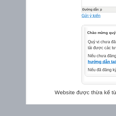
nhóm.
Đường dẫn
:
p
Gửi ý kiến
TIME'S
UP!
START
Chào mừng quý 
TIMER
Quý vị chưa đă
60
tải được các tư
50
Nếu chưa đăng
hướng dẫn tại
10
Nếu đã đăng ký 
40
20
Website được thừa kế t
30
THỜI GIAN: