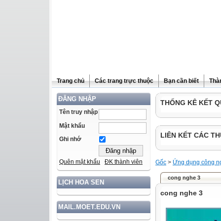
Trang chủ
Các trang trực thuộc
Bạn cần biết
Thà
ĐĂNG NHẬP
THỐNG KÊ KẾT Q
Tên truy nhập
Mật khẩu
LIÊN KẾT CÁC TH
Ghi nhớ
Quên mật khẩu
ĐK thành viên
Gốc
>
Ứng dụng công ng
cong nghe 3
LỊCH HOA SEN
cong nghe 3
MAIL.MOET.EDU.VN