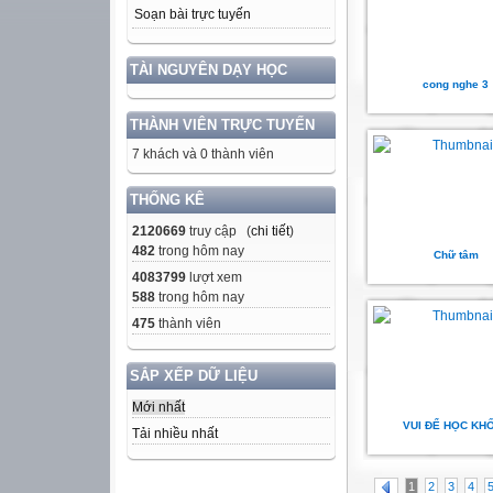
Soạn bài trực tuyến
TÀI NGUYÊN DẠY HỌC
cong nghe 3
THÀNH VIÊN TRỰC TUYẾN
7 khách và 0 thành viên
THỐNG KÊ
2120669
truy cập (
chi tiết
)
482
trong hôm nay
Chữ tâm
4083799
lượt xem
588
trong hôm nay
475
thành viên
SẮP XẾP DỮ LIỆU
Mới nhất
VUI ĐỂ HỌC KHỐ
Tải nhiều nhất
1
2
3
4