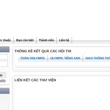
ực thuộc
Bạn cần biết
Thành viên
Liên hệ
THỐNG KÊ KẾT QUẢ CÁC HỘI THI
TOÁN VIOLYMPIC
OLYMPIC TIẾNG ANH
GIAO THÔNG TH
LIÊN KẾT CÁC THƯ VIỆN
viên