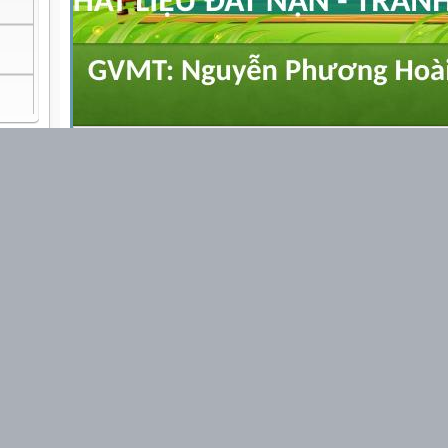
1
/
6
(
Tài liệu chưa được thẩm định
)
Nguồn:
Người gửi:
Nguyễn Phương Hoài Sơn
Ngày gửi:
10h:59' 15-01-2024
Dung lượng:
1.9 MB
Số lượt tải:
1
Số lượt thích:
0 người
Thứ Hai ngày 15 tháng 1 năm 2024
MĨ THUẬT 1
CHỦ ĐỀ: KHÉO TAY HAY LÀM
CHẤT LIỆU ĐẤT NẶN - TRANH ĐẤT NẶN
GVMT: Nguyễn Phương Hoài Sơn