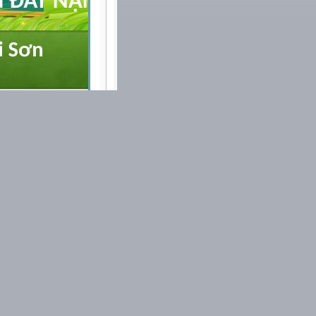
Nhấn vào đây để tải về
Báo tài liệu có sai sót
Nhắn tin cho tác giả