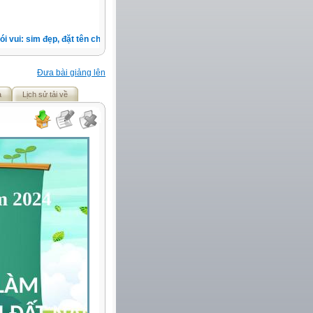
vui: sim đẹp, đặt tên cho bé, màu sắc xe, nốt ruồi, xem tuổi.v.v.v )
Đưa bài giảng lên
ả
Lịch sử tải về