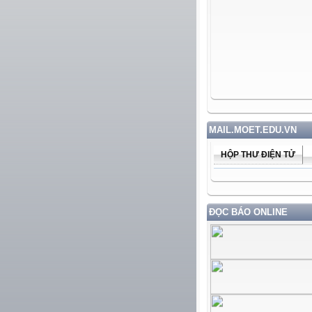
MAIL.MOET.EDU.VN
HỘP THƯ ĐIỆN TỬ
ĐỌC BÁO ONLINE