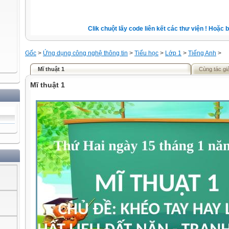
Clik chuột lấy code liên kết các thư viện ! Hoặc bói 
Gốc
>
Ứng dụng công nghệ thông tin
>
Tiểu học
>
Lớp 1
>
Tiếng Anh
>
Mĩ thuật 1
Cùng tác gi
Mĩ thuật 1