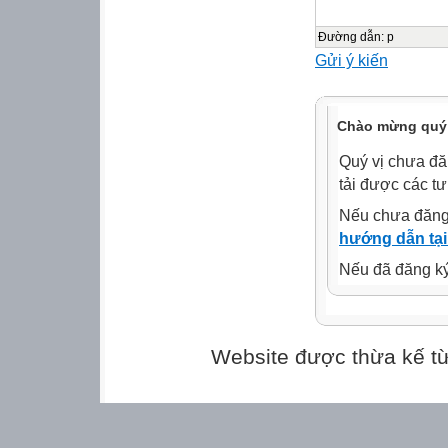
10 : 2 = 5
Đường dẫn
:
p
Gửi ý kiến
Mỗi bạn
được 5 cái
bánh
Chào mừng quý 
Lớp 3B có 18 họ
Quý vị chưa đă
hàng. Hỏi mỗi h
tải được các tư
18 : 3 = 6
Nếu chưa đăng
hướng dẫn tại
Mỗi hàng có
Nếu đã đăng ký 
6 học sinh.
Có 16 viên kẹo, 
túi.
Website được thừa kế t
Hỏi mỗi túi có m
16 : 4 = 4
Mỗi túi có 4