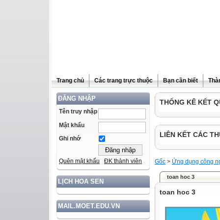
Trang chủ
Các trang trực thuộc
Bạn cần biết
Thà
ĐĂNG NHẬP
THỐNG KÊ KẾT Q
Tên truy nhập
Mật khẩu
LIÊN KẾT CÁC TH
Ghi nhớ
Quên mật khẩu
ĐK thành viên
Gốc
>
Ứng dụng công ng
toan hoc 3
LỊCH HOA SEN
toan hoc 3
MAIL.MOET.EDU.VN