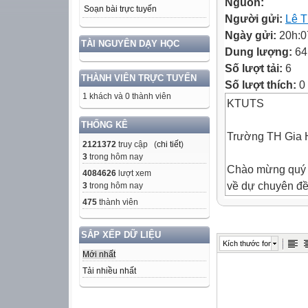
Nguồn:
Soạn bài trực tuyến
Người gửi:
Lê T
Ngày gửi:
20h:0
TÀI NGUYÊN DẠY HỌC
Dung lượng:
64
Số lượt tải:
6
THÀNH VIÊN TRỰC TUYẾN
Số lượt thích:
0
1 khách và 0 thành viên
KTUTS
THỐNG KÊ
Trường TH Gia 
2121372
truy cập (
chi tiết
)
3
trong hôm nay
Chào mừng quý
4084626
lượt xem
về dự chuyên đ
3
trong hôm nay
475
thành viên
GIÚP ẾCH LÊN
BỜ
SẮP XẾP DỮ LIỆU
Kích thước font
Mới nhất
Mẹ có 10 cái bá
Tải nhiều nhất
cho 2 chị em.
Hỏi mỗi bạn đư