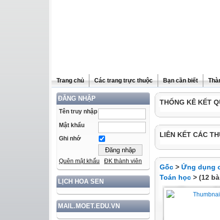
Trang chủ
Các trang trực thuộc
Bạn cần biết
Thà
ĐĂNG NHẬP
THỐNG KÊ KẾT Q
Tên truy nhập
Mật khẩu
LIÊN KẾT CÁC TH
Ghi nhớ
Quên mật khẩu
ĐK thành viên
Gốc
>
Ứng dụng c
Toán học
> (12 bà
LỊCH HOA SEN
MAIL.MOET.EDU.VN