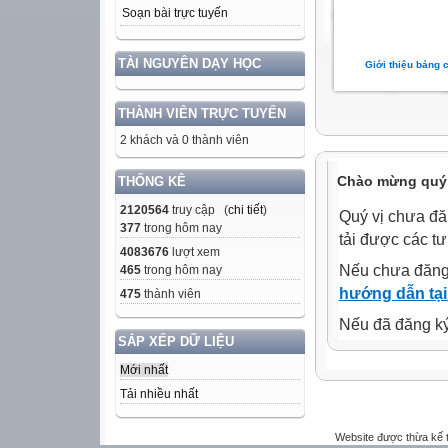
Soạn bài trực tuyến
TÀI NGUYÊN DẠY HỌC
Giới thiệu bảng 
THÀNH VIÊN TRỰC TUYẾN
2 khách và 0 thành viên
Chào mừng quý 
THỐNG KÊ
2120564
truy cập (
chi tiết
)
Quý vị chưa đă
377
trong hôm nay
tải được các tư
4083676
lượt xem
Nếu chưa đăng
465
trong hôm nay
hướng dẫn tại
475
thành viên
Nếu đã đăng ký 
SẮP XẾP DỮ LIỆU
Mới nhất
Tải nhiều nhất
Website được thừa kế 