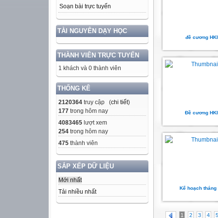
Soạn bài trực tuyến
TÀI NGUYÊN DẠY HỌC
đề cương HKI
THÀNH VIÊN TRỰC TUYẾN
1 khách và 0 thành viên
THỐNG KÊ
2120364
truy cập (
chi tiết
)
177
trong hôm nay
Đề cương HKI
4083465
lượt xem
254
trong hôm nay
475
thành viên
SẮP XẾP DỮ LIỆU
Mới nhất
Kế hoạch tháng
Tải nhiều nhất
1
2
3
4