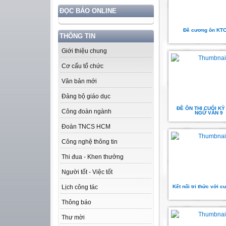
ĐỌC BÁO ONLINE
Đề cương ôn KT
THÔNG TIN
Giới thiệu chung
Cơ cấu tổ chức
Văn bản mới
Đảng bộ giáo dục
ĐỀ ÔN THI CUỐI KỲ
Công đoàn ngành
NGỮ VĂN 9
Đoàn TNCS HCM
Công nghệ thông tin
Thi đua - Khen thưởng
Người tốt - Việc tốt
Kết nối tri thức với c
Lịch công tác
Thông báo
Thư mời