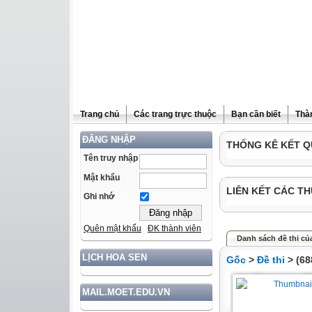
Trang chủ
Các trang trực thuộc
Bạn cần biết
Thà
ĐĂNG NHẬP
THỐNG KÊ KẾT Q
Tên truy nhập
Mật khẩu
LIÊN KẾT CÁC TH
Ghi nhớ
Quên mật khẩu
ĐK thành viên
Danh sách đề thi của
LỊCH HOA SEN
Gốc
>
Đề thi
> (68
MAIL.MOET.EDU.VN